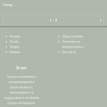
Назад
1
|
2
>
Начало
Общи условия
За нас
Политика за
Услуги
поверителност
Новини
Контакти
За нас
Нашата компания е
специализирана в
проектирането,
изграждането и
поддръжката на зелени
площи, интериорно