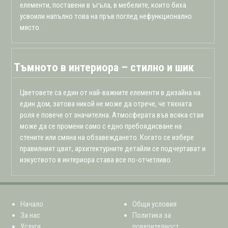
елементи, поставени в ъгъла, в мебелите, които биха
усвоили напълно това на пръв поглед нефункционално
място.
Тъмното в интериора – стилно и шик
Цветовете са един от най-важните елементи в дизайна на
един дом, затова никой не може да отрече, че тяхната
роля е повече от значителна. Атмосферата във всяка стая
може да се промени само с едно пребоядисване на
стените или смяна на обзавеждането. Когато се избере
правилният цвят, архитектурните детайли се подчертават и
изкуството в интериора става все по-отчетливо.
Начало
Общи условия
За нас
Политика за
Услуги
поверителност