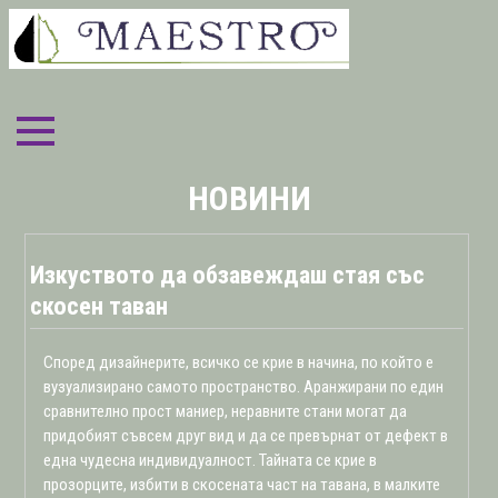
НАЧАЛО
НОВИНИ
ЗА НАС
Изкуството да обзавеждаш стая със
УСЛУГИ
скосен таван
БЛОГ
Според дизайнерите, всичко се крие в начина, по който е
вузуализирано самото пространство. Аранжирани по един
ГАЛЕРИЯ
сравнително прост маниер, неравните стани могат да
придобият съвсем друг вид и да се превърнат от дефект в
ЗА КОНТАКТИ
една чудесна индивидуалност. Тайната се крие в
прозорците, избити в скосената част на тавана, в малките